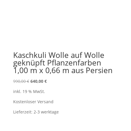
Kaschkuli Wolle auf Wolle
geknüpft Pflanzenfarben
1,00 m x 0,66 m aus Persien
Ursprünglicher
Aktueller
990,00
€
640,00
€
Preis
Preis
inkl. 19 % MwSt.
war:
ist:
990,00 €
640,00 €.
Kostenloser Versand
Lieferzeit:
2-3 werktage