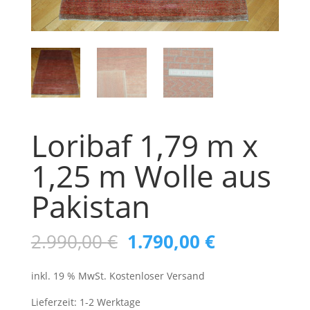
Loribaf 1,79 m x
1,25 m Wolle aus
Pakistan
Ursprünglicher
Aktueller
2.990,00
€
1.790,00
€
Preis
Preis
inkl. 19 % MwSt.
Kostenloser Versand
war:
ist:
2.990,00 €
1.790,00 €.
Lieferzeit:
1-2 Werktage