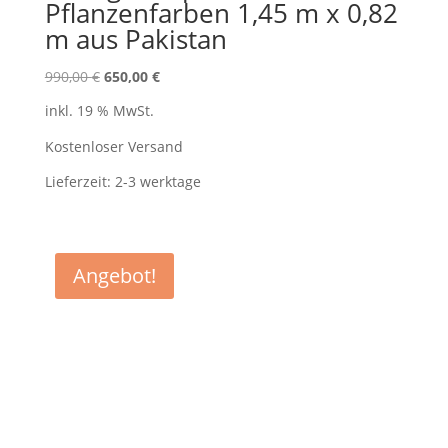
Pflanzenfarben 1,45 m x 0,82
m aus Pakistan
Ursprünglicher
Aktueller
990,00
€
650,00
€
Preis
Preis
inkl. 19 % MwSt.
war:
ist:
990,00 €
650,00 €.
Kostenloser Versand
Lieferzeit:
2-3 werktage
Angebot!