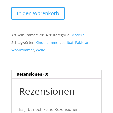
Loribaf
In den Warenkorb
1,79
m
x
Artikelnummer:
2813-20
Kategorie:
Modern
1,25
Schlagwörter:
Kinderzimmer
,
Loribaf
,
Pakistan
,
m
Wohnzimmer
,
Wolle
Wolle
aus
Pakistan
Rezensionen (0)
Menge
Rezensionen
Es gibt noch keine Rezensionen.