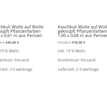
hkuli Wolle auf Wolle
Kaschkuli Wolle auf Wol
nüpft Pflanzenfarben
geknüpft Pflanzenfarbe
 x 0,61 m aus Persien
1,00 x 0,68 m aus Persie
Ursprünglicher
Aktueller
Ursprünglicher
Aktueller
00
€
445,00
€
890,00
€
578,00
€
Preis
Preis
Preis
Preis
. 19 % MwSt.
inkl. 19 % MwSt.
war:
ist:
war:
ist:
690,00 €
445,00 €.
890,00 €
578,00 €.
enloser Versand
Kostenloser Versand
rzeit:
2-3 werktage
Lieferzeit:
2-3 werktage