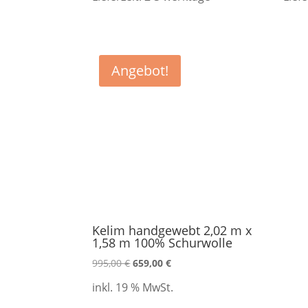
Angebot!
Kelim handgewebt 2,02 m x
1,58 m 100% Schurwolle
Ursprünglicher
Aktueller
995,00
€
659,00
€
Preis
Preis
inkl. 19 % MwSt.
war:
ist: