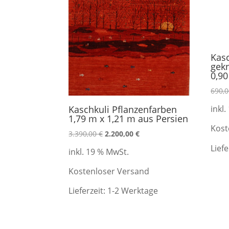
Kasc
gek
0,90
690,
Kaschkuli Pflanzenfarben
inkl
1,79 m x 1,21 m aus Persien
Kost
Ursprünglicher
Aktueller
3.390,00
€
2.200,00
€
Preis
Preis
Liefe
inkl. 19 % MwSt.
war:
ist:
3.390,00 €
2.200,00 €.
Kostenloser Versand
Lieferzeit:
1-2 Werktage