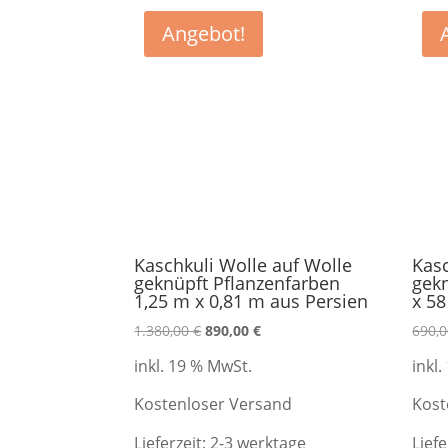
Angebot!
Kaschkuli Wolle auf Wolle
Kasc
geknüpft Pflanzenfarben
gekn
1,25 m x 0,81 m aus Persien
x 58
Ursprünglicher
Aktueller
1.380,00
€
890,00
€
690,
Preis
Preis
inkl. 19 % MwSt.
inkl
war:
ist:
1.380,00 €
890,00 €.
Kostenloser Versand
Kost
Lieferzeit:
2-3 werktage
Liefe