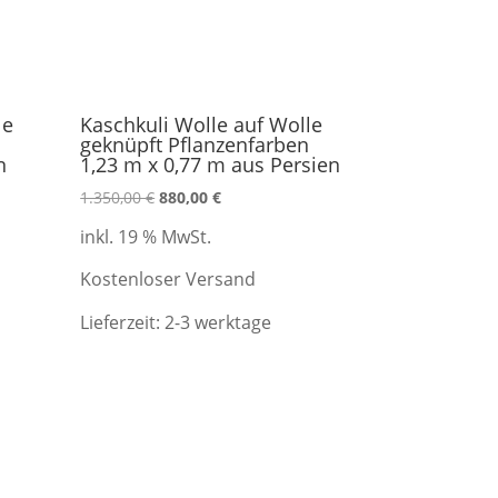
le
Kaschkuli Wolle auf Wolle
n
geknüpft Pflanzenfarben
n
1,23 m x 0,77 m aus Persien
Ursprünglicher
Aktueller
1.350,00
€
880,00
€
Preis
Preis
inkl. 19 % MwSt.
war:
ist:
1.350,00 €
880,00 €.
Kostenloser Versand
Lieferzeit:
2-3 werktage