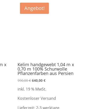
Angebot!
m x
Kelim handgewebt 1,04 m x
0,70 m 100% Schurwolle
Pflanzenfarben aus Persien
Ursprünglicher
Aktueller
990,00
€
640,00
€
Preis
Preis
inkl. 19 % MwSt.
war:
ist:
990,00 €
640,00 €.
Kostenloser Versand
Lieferzeit:
2-3 werktage