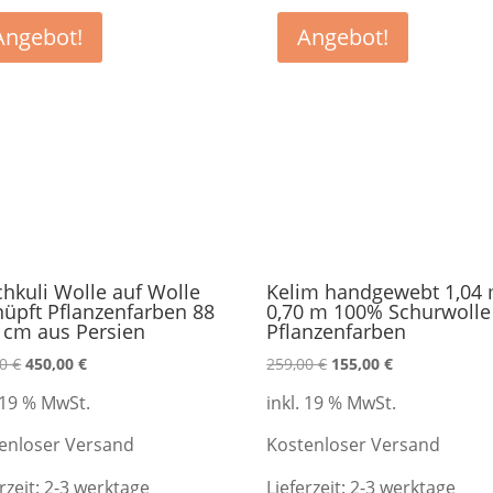
Angebot!
Angebot!
hkuli Wolle auf Wolle
Kelim handgewebt 1,04 
üpft Pflanzenfarben 88
0,70 m 100% Schurwolle
 cm aus Persien
Pflanzenfarben
Ursprünglicher
Aktueller
Ursprünglicher
Aktueller
00
€
450,00
€
259,00
€
155,00
€
Preis
Preis
Preis
Preis
. 19 % MwSt.
inkl. 19 % MwSt.
war:
ist:
war:
ist:
690,00 €
450,00 €.
259,00 €
155,00 €.
enloser Versand
Kostenloser Versand
rzeit:
2-3 werktage
Lieferzeit:
2-3 werktage