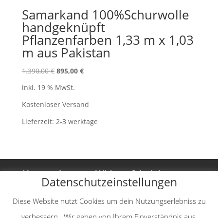
Samarkand 100%Schurwolle
handgeknüpft
Pflanzenfarben 1,33 m x 1,03
m aus Pakistan
Ursprünglicher
Aktueller
1.390,00
€
895,00
€
Preis
Preis
inkl. 19 % MwSt.
war:
ist:
1.390,00 €
895,00 €.
Kostenloser Versand
Lieferzeit:
2-3 werktage
Unternehmen
Widerrufsbelehrung
Datenschutzeinstellungen
Vertrag widerrufen
AGB
Diese Website nutzt Cookies um dein Nutzungserlebniss zu
Impressum
Datenschutzerklärung
verbessern.. Wir gehen von Ihrem Einverständnis aus,