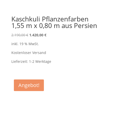
Kaschkuli Pflanzenfarben
1,55 m x 0,80 m aus Persien
Ursprünglicher
Aktueller
2.190,00
€
1.420,00
€
Preis
Preis
inkl. 19 % MwSt.
war:
ist:
2.190,00 €
1.420,00 €.
Kostenloser Versand
Lieferzeit:
1-2 Werktage
Angebot!