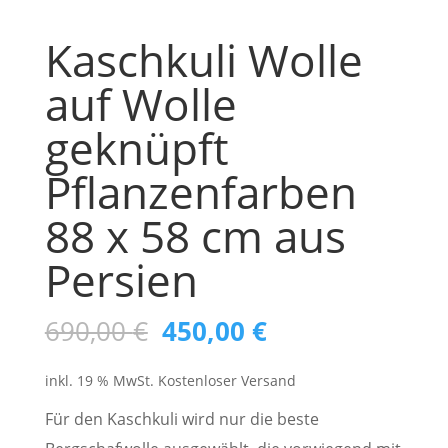
Kaschkuli Wolle
auf Wolle
geknüpft
Pflanzenfarben
88 x 58 cm aus
Persien
Ursprünglicher
Aktueller
690,00
€
450,00
€
Preis
Preis
inkl. 19 % MwSt.
Kostenloser Versand
war:
ist:
690,00 €
450,00 €.
Für den Kaschkuli wird nur die beste