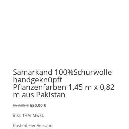
Samarkand 100%Schurwolle
handgeknüpft
Pflanzenfarben 1,45 m x 0,82
m aus Pakistan
Ursprünglicher
Aktueller
990,00
€
650,00
€
Preis
Preis
inkl. 19 % MwSt.
war:
ist:
990,00 €
650,00 €.
Kostenloser Versand