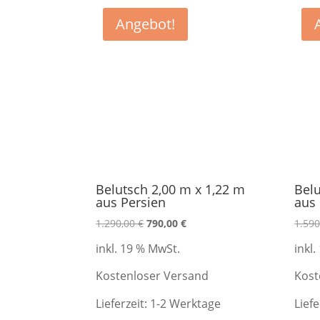
Angebot!
Belutsch 2,00 m x 1,22 m
Belu
aus Persien
aus 
Ursprünglicher
Aktueller
1.290,00
€
790,00
€
1.59
Preis
Preis
inkl. 19 % MwSt.
inkl
war:
ist:
1.290,00 €
790,00 €.
Kostenloser Versand
Kost
Lieferzeit:
1-2 Werktage
Liefe