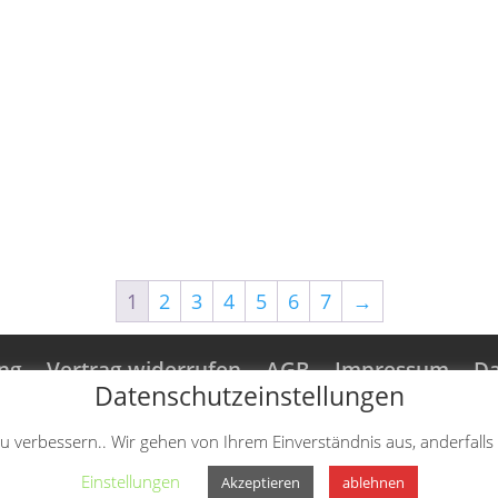
1
2
3
4
5
6
7
→
ng
Vertrag widerrufen
AGB
Impressum
Da
Datenschutzeinstellungen
n
u verbessern.. Wir gehen von Ihrem Einverständnis aus, anderfalls
Einstellungen
Akzeptieren
ablehnen