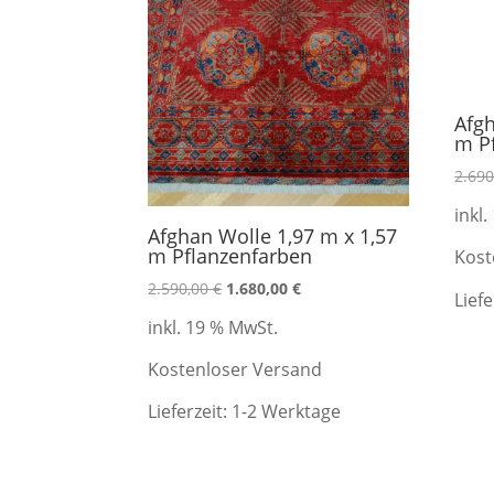
Afgh
m P
2.69
inkl
Afghan Wolle 1,97 m x 1,57
m Pflanzenfarben
Kost
Ursprünglicher
Aktueller
2.590,00
€
1.680,00
€
Liefe
Preis
Preis
inkl. 19 % MwSt.
war:
ist:
2.590,00 €
1.680,00 €.
Kostenloser Versand
Lieferzeit:
1-2 Werktage