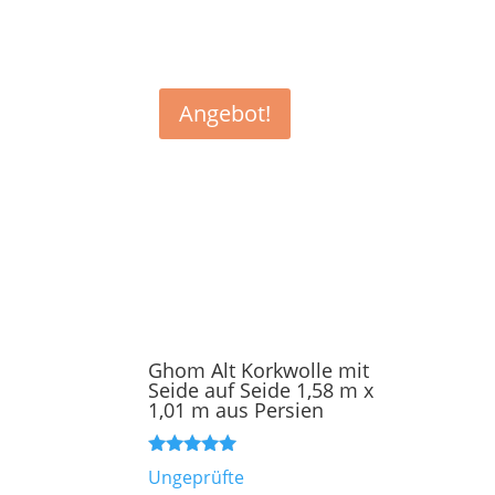
Angebot!
Ghom Alt Korkwolle mit
Seide auf Seide 1,58 m x
1,01 m aus Persien
Bewertet mit
Ungeprüfte
5.00