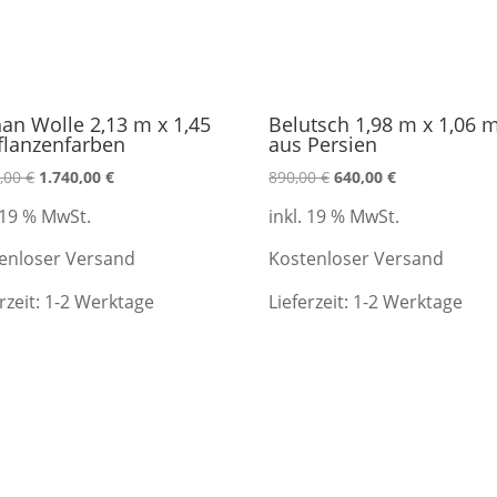
an Wolle 2,13 m x 1,45
Belutsch 1,98 m x 1,06 
flanzenfarben
aus Persien
Ursprünglicher
Aktueller
Ursprünglicher
Aktueller
0,00
€
1.740,00
€
890,00
€
640,00
€
Preis
Preis
Preis
Preis
. 19 % MwSt.
inkl. 19 % MwSt.
war:
ist:
war:
ist:
2.690,00 €
1.740,00 €.
890,00 €
640,00 €.
enloser Versand
Kostenloser Versand
rzeit:
1-2 Werktage
Lieferzeit:
1-2 Werktage