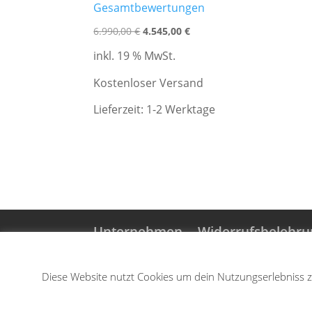
von 5
Gesamtbewertungen
Ursprünglicher
Aktueller
6.990,00
€
4.545,00
€
Preis
Preis
inkl. 19 % MwSt.
war:
ist:
6.990,00 €
4.545,00 €.
Kostenloser Versand
Lieferzeit:
1-2 Werktage
Unternehmen
Widerrufsbelehru
Versand-& Zahlungsinformatione
Diese Website nutzt Cookies um dein Nutzungserlebniss z
Copyright © Teppichkarawane