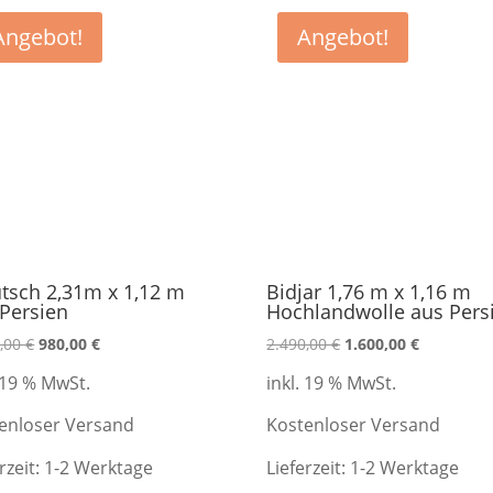
Angebot!
Angebot!
tsch 2,31m x 1,12 m
Bidjar 1,76 m x 1,16 m
Persien
Hochlandwolle aus Pers
Ursprünglicher
Aktueller
Ursprünglicher
Aktueller
0,00
€
980,00
€
2.490,00
€
1.600,00
€
Preis
Preis
Preis
Preis
. 19 % MwSt.
inkl. 19 % MwSt.
war:
ist:
war:
ist:
1.590,00 €
980,00 €.
2.490,00 €
1.600,00 €
enloser Versand
Kostenloser Versand
rzeit:
1-2 Werktage
Lieferzeit:
1-2 Werktage