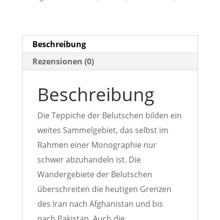
m
aus
Persien
Beschreibung
Menge
Rezensionen (0)
Beschreibung
Die Teppiche der Belutschen bilden ein
weites Sammelgebiet, das selbst im
Rahmen einer Monographie nur
schwer abzuhandeln ist. Die
Wandergebiete der Belutschen
überschreiten die heutigen Grenzen
des Iran nach Afghanistan und bis
nach Pakistan. Auch die