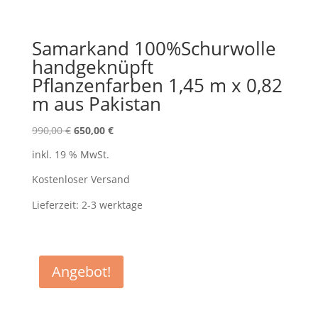
Samarkand 100%Schurwolle
handgeknüpft
Pflanzenfarben 1,45 m x 0,82
m aus Pakistan
Ursprünglicher
Aktueller
990,00
€
650,00
€
Preis
Preis
inkl. 19 % MwSt.
war:
ist:
990,00 €
650,00 €.
Kostenloser Versand
Lieferzeit:
2-3 werktage
Angebot!