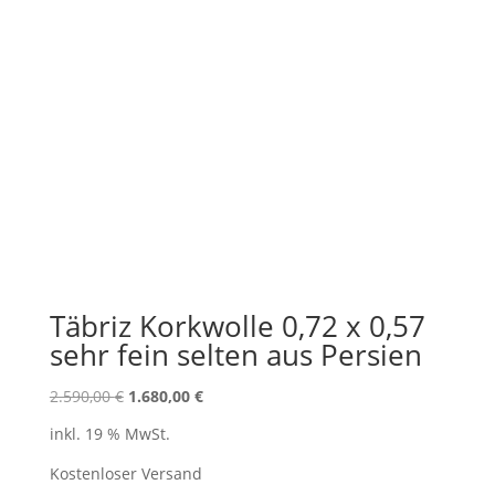
Täbriz Korkwolle 0,72 x 0,57
sehr fein selten aus Persien
Ursprünglicher
Aktueller
2.590,00
€
1.680,00
€
Preis
Preis
inkl. 19 % MwSt.
war:
ist:
2.590,00 €
1.680,00 €.
Kostenloser Versand