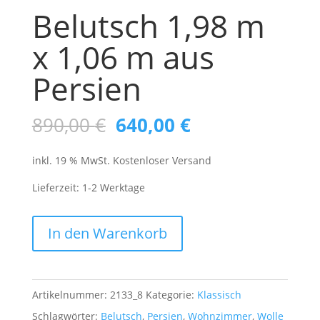
Belutsch 1,98 m
x 1,06 m aus
Persien
Ursprünglicher
Aktueller
890,00
€
640,00
€
Preis
Preis
inkl. 19 % MwSt.
Kostenloser Versand
war:
ist:
890,00 €
640,00 €.
Lieferzeit:
1-2 Werktage
Belutsch
In den Warenkorb
1,98
m
x
Artikelnummer:
2133_8
Kategorie:
Klassisch
1,06
Schlagwörter:
Belutsch
,
Persien
,
Wohnzimmer
,
Wolle