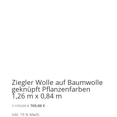
Ziegler Wolle auf Baumwolle
geknüpft Pflanzenfarben
1,26 m x 0,84 m
Ursprünglicher
Aktueller
1.190,00
€
769,00
€
Preis
Preis
inkl. 19 % MwSt.