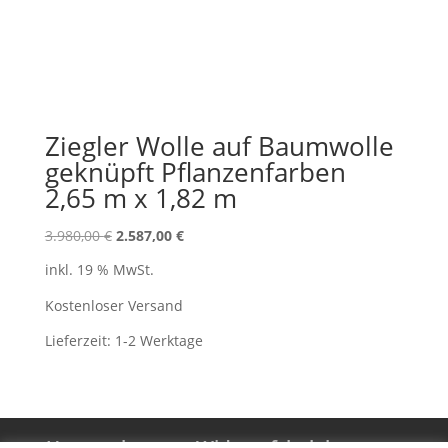
Ziegler Wolle auf Baumwolle
geknüpft Pflanzenfarben
2,65 m x 1,82 m
Ursprünglicher
Aktueller
3.980,00
€
2.587,00
€
Preis
Preis
inkl. 19 % MwSt.
war:
ist:
3.980,00 €
2.587,00 €.
Kostenloser Versand
Lieferzeit:
1-2 Werktage
Unternehmen
Widerrufsbelehrung