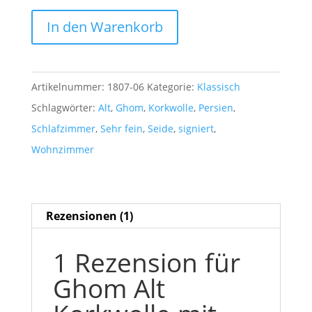
Ghom
In den Warenkorb
Alt
Korkwolle
mit
Artikelnummer:
1807-06
Kategorie:
Klassisch
Seide
Schlagwörter:
Alt
,
Ghom
,
Korkwolle
,
Persien
,
auf
Schlafzimmer
,
Sehr fein
,
Seide
,
signiert
,
Seide
Wohnzimmer
1,58
m
x
Rezensionen (1)
1,01
m
1 Rezension für
aus
Ghom Alt
Persien