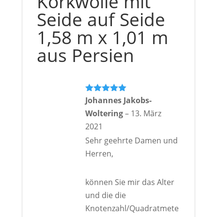
Korkwolle mit
Menge
Seide auf Seide
1,58 m x 1,01 m
aus Persien
Bewertet mit
Johannes Jakobs-
5
von 5
Woltering
–
13. März
2021
Sehr geehrte Damen und
Herren,
können Sie mir das Alter
und die die
Knotenzahl/Quadratmete