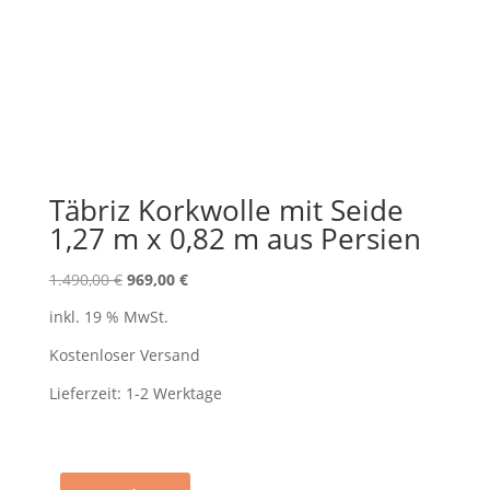
Täbriz Korkwolle mit Seide
1,27 m x 0,82 m aus Persien
Ursprünglicher
Aktueller
1.490,00
€
969,00
€
Preis
Preis
inkl. 19 % MwSt.
war:
ist:
1.490,00 €
969,00 €.
Kostenloser Versand
Lieferzeit:
1-2 Werktage