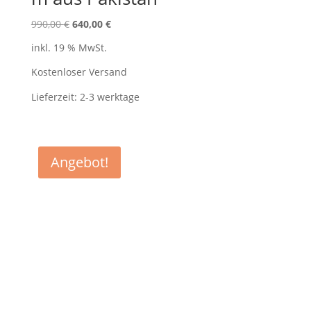
Ursprünglicher
Aktueller
990,00
€
640,00
€
Preis
Preis
inkl. 19 % MwSt.
war:
ist:
990,00 €
640,00 €.
Kostenloser Versand
Lieferzeit:
2-3 werktage
Angebot!