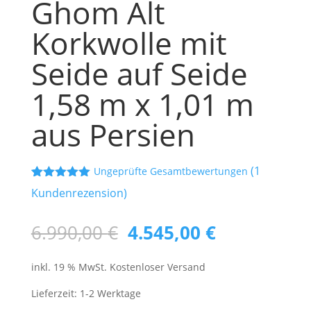
Ghom Alt
Korkwolle mit
Seide auf Seide
1,58 m x 1,01 m
aus Persien
(
1
Ungeprüfte Gesamtbewertungen
Bewertet mit
1
Kundenrezension)
5.00
von 5,
basierend
auf
Ursprünglicher
Aktueller
6.990,00
€
4.545,00
€
Kundenbewe
rtung
Preis
Preis
inkl. 19 % MwSt.
Kostenloser Versand
war:
ist:
6.990,00 €
4.545,00 €.
Lieferzeit:
1-2 Werktage