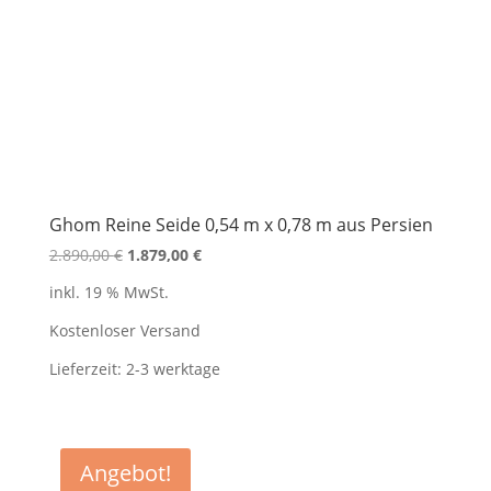
Ghom Reine Seide 0,54 m x 0,78 m aus Persien
Ursprünglicher
Aktueller
2.890,00
€
1.879,00
€
Preis
Preis
inkl. 19 % MwSt.
war:
ist:
2.890,00 €
1.879,00 €.
Kostenloser Versand
Lieferzeit:
2-3 werktage
Angebot!