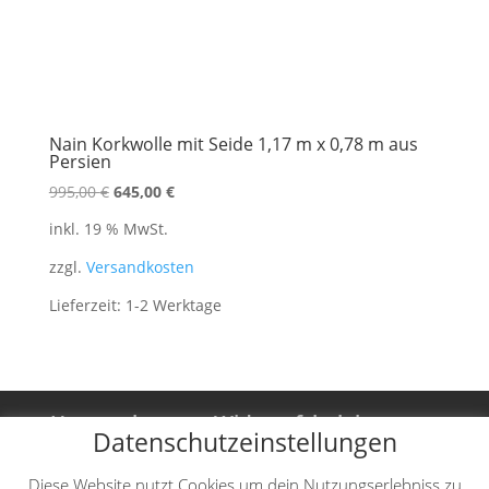
Nain Korkwolle mit Seide 1,17 m x 0,78 m aus
Persien
Ursprünglicher
Aktueller
995,00
€
645,00
€
Preis
Preis
inkl. 19 % MwSt.
war:
ist:
995,00 €
645,00 €.
zzgl.
Versandkosten
Lieferzeit:
1-2 Werktage
Unternehmen
Widerrufsbelehrung
Datenschutzeinstellungen
Vertrag widerrufen
AGB
Diese Website nutzt Cookies um dein Nutzungserlebniss zu