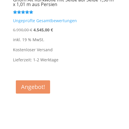
x 1,01 m aus Persien
Bewertet
Ungeprüfte Gesamtbewertungen
mit
5.00
Ursprünglicher
Aktueller
von 5
6.990,00
€
4.545,00
€
Preis
Preis
inkl. 19 % MwSt.
war:
ist:
6.990,00 €
4.545,00 €.
Kostenloser Versand
Lieferzeit:
1-2 Werktage
Angebot!