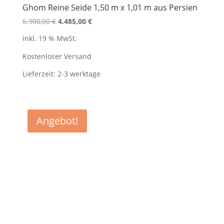
Ghom Reine Seide 1,50 m x 1,01 m aus Persien
Ursprünglicher
Aktueller
6.900,00
€
4.485,00
€
Preis
Preis
inkl. 19 % MwSt.
war:
ist:
6.900,00 €
4.485,00 €.
Kostenloser Versand
Lieferzeit:
2-3 werktage
Angebot!