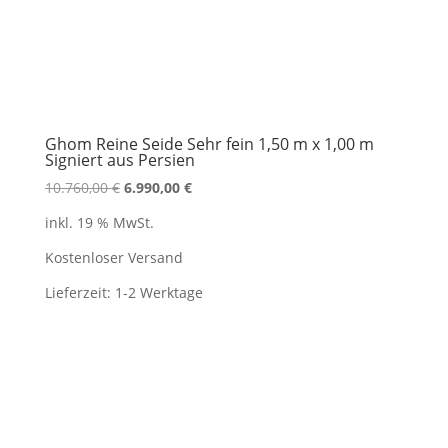
Ghom Reine Seide Sehr fein 1,50 m x 1,00 m
Signiert aus Persien
Ursprünglicher
Aktueller
10.760,00
€
6.990,00
€
Preis
Preis
inkl. 19 % MwSt.
war:
ist:
10.760,00 €
6.990,00 €.
Kostenloser Versand
Lieferzeit:
1-2 Werktage