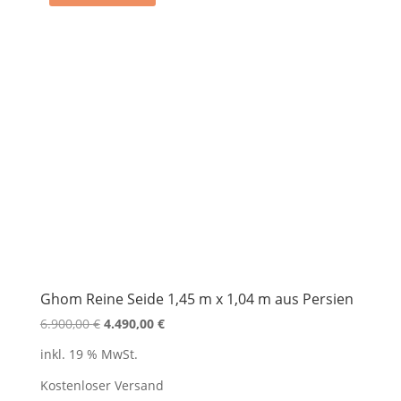
Ghom Reine Seide 1,45 m x 1,04 m aus Persien
Ursprünglicher
Aktueller
6.900,00
€
4.490,00
€
Preis
Preis
inkl. 19 % MwSt.
war:
ist:
6.900,00 €
4.490,00 €.
Kostenloser Versand