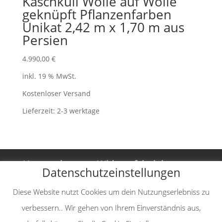
Kaschkuli Wolle auf Wolle
geknüpft Pflanzenfarben
Unikat 2,42 m x 1,70 m aus
Persien
4.990,00
€
inkl. 19 % MwSt.
Kostenloser Versand
Lieferzeit:
2-3 werktage
Unternehmen
Widerrufsbelehrung
Datenschutzeinstellungen
Vertrag widerrufen
AGB
Diese Website nutzt Cookies um dein Nutzungserlebniss zu
Impressum
Datenschutzerklärung
verbessern.. Wir gehen von Ihrem Einverständnis aus,
Versand-& Zahlungsinformationen