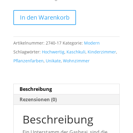
Kaschkuli
In den Warenkorb
Wolle
auf
Wolle
Artikelnummer:
2740-17
Kategorie:
Modern
geknüpft
Schlagwörter:
Hochwertig
,
Kaschkuli
,
Kinderzimmer
,
Pflanzenfarben
Pflanzenfarben
,
Unikate
,
Wohnzimmer
1,23
m
x
Beschreibung
0,77
Rezensionen (0)
m
aus
Beschreibung
Persien
Menge
Ein Unterstamm der Gashgai, sind die