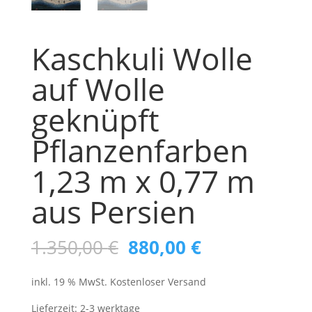
Kaschkuli Wolle
auf Wolle
geknüpft
Pflanzenfarben
1,23 m x 0,77 m
aus Persien
Ursprünglicher
Aktueller
1.350,00
€
880,00
€
Preis
Preis
inkl. 19 % MwSt.
Kostenloser Versand
war:
ist:
1.350,00 €
880,00 €.
Lieferzeit:
2-3 werktage