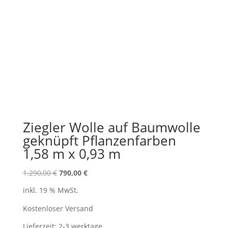
Ziegler Wolle auf Baumwolle
geknüpft Pflanzenfarben
1,58 m x 0,93 m
Ursprünglicher
Aktueller
1.290,00
€
790,00
€
Preis
Preis
inkl. 19 % MwSt.
war:
ist:
1.290,00 €
790,00 €.
Kostenloser Versand
Lieferzeit:
2-3 werktage