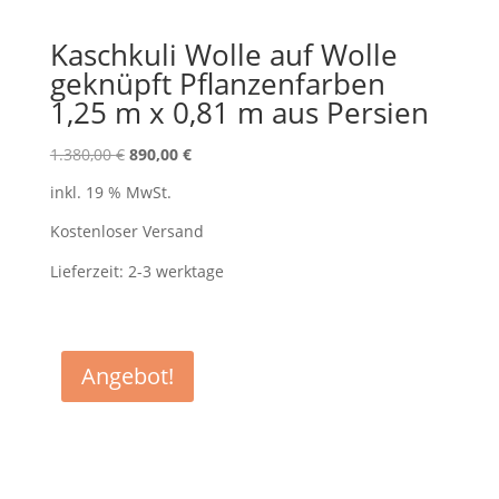
Kaschkuli Wolle auf Wolle
geknüpft Pflanzenfarben
1,25 m x 0,81 m aus Persien
Ursprünglicher
Aktueller
1.380,00
€
890,00
€
Preis
Preis
inkl. 19 % MwSt.
war:
ist:
1.380,00 €
890,00 €.
Kostenloser Versand
Lieferzeit:
2-3 werktage
Angebot!