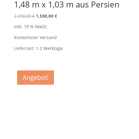
1,48 m x 1,03 m aus Persien
Ursprünglicher
Aktueller
2.290,00
€
1.590,00
€
Preis
Preis
inkl. 19 % MwSt.
war:
ist:
2.290,00 €
1.590,00 €.
Kostenloser Versand
Lieferzeit:
1-2 Werktage
Angebot!