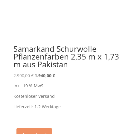
Samarkand Schurwolle
Pflanzenfarben 2,35 m x 1,73
m aus Pakistan
Ursprünglicher
Aktueller
2.990,00
€
1.940,00
€
Preis
Preis
inkl. 19 % MwSt.
war:
ist:
2.990,00 €
1.940,00 €.
Kostenloser Versand
Lieferzeit:
1-2 Werktage