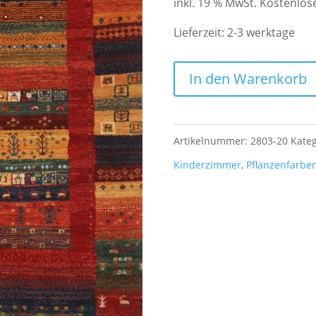
inkl. 19 % MwSt.
Kostenlos
war:
690,00
Lieferzeit:
2-3 werktage
Kaschkuli
In den Warenkorb
Wolle
auf
Artikelnummer:
2803-20
Kateg
Wolle
Kinderzimmer
,
Pflanzenfarbe
geknüpft
Pflanzenfarben
0,90
x
0,61
m
aus