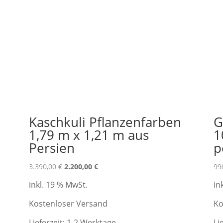
Kaschkuli Pflanzenfarben
G
1,79 m x 1,21 m aus
1
Persien
p
Ursprünglicher
Aktueller
3.390,00
€
2.200,00
€
99
Preis
Preis
inkl. 19 % MwSt.
in
war:
ist:
3.390,00 €
2.200,00 €.
Kostenloser Versand
Ko
Lieferzeit:
1-2 Werktage
Li