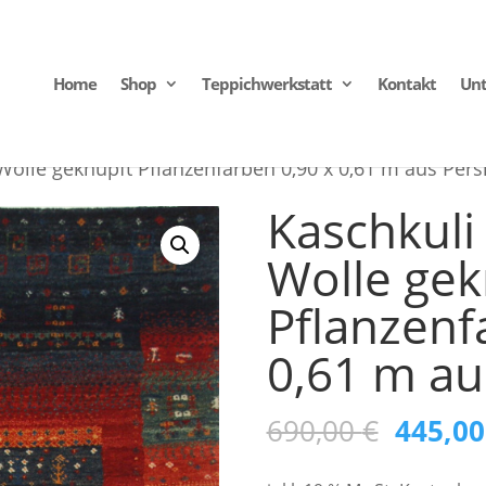
Home
Shop
Teppichwerkstatt
Kontakt
Un
Wolle geknüpft Pflanzenfarben 0,90 x 0,61 m aus Pers
Kaschkuli
Wolle gek
Pflanzenf
0,61 m au
Ursprü
690,00
€
445,0
Preis