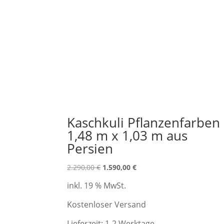
Kaschkuli Pflanzenfarben
1,48 m x 1,03 m aus
Persien
Ursprünglicher
Aktueller
2.290,00
€
1.590,00
€
Preis
Preis
inkl. 19 % MwSt.
war:
ist:
2.290,00 €
1.590,00 €.
Kostenloser Versand
Lieferzeit:
1-2 Werktage