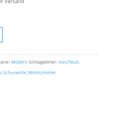
er Versand
ist:
 €
445,00 €.
orie:
Modern
Schlagwörter:
Kaschkuli
,
n
,
Schurwolle
,
Wohnzimmer