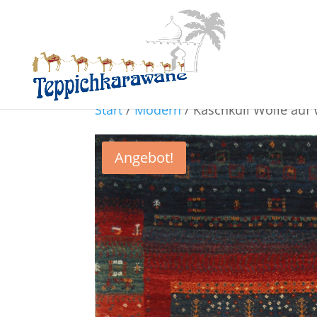
Start
/
Modern
/ Kaschkuli Wolle auf 
Angebot!