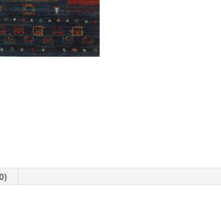
Persien
Menge
0)