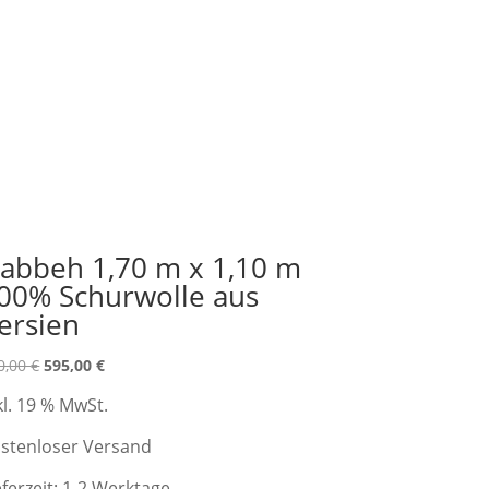
abbeh 1,70 m x 1,10 m
00% Schurwolle aus
ersien
Ursprünglicher
Aktueller
0,00
€
595,00
€
Preis
Preis
kl. 19 % MwSt.
war:
ist:
990,00 €
595,00 €.
stenloser Versand
eferzeit:
1-2 Werktage