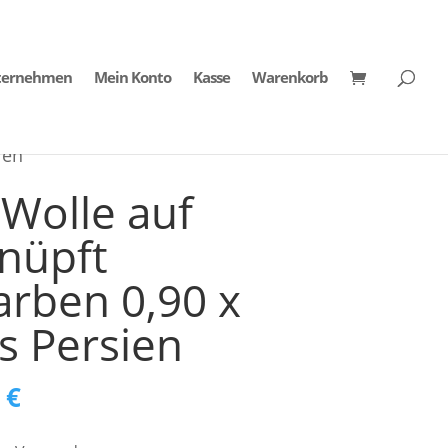
ternehmen
Mein Konto
Kasse
Warenkorb
ien
 Wolle auf
nüpft
arben 0,90 x
s Persien
nglicher
Aktueller
0
€
Preis