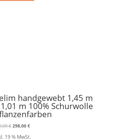
elim handgewebt 1,45 m
 1,01 m 100% Schurwolle
flanzenfarben
Ursprünglicher
Aktueller
9,00
€
298,00
€
Preis
Preis
kl. 19 % MwSt.
war:
ist: