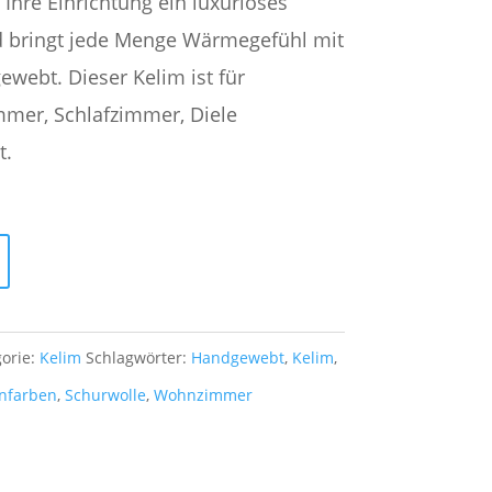
 €
137,00 €.
t Ihre Einrichtung ein luxuriöses
bringt jede Menge Wärmegefühl mit
gewebt. Dieser Kelim ist für
mer, Schlafzimmer, Diele
t.
orie:
Kelim
Schlagwörter:
Handgewebt
,
Kelim
,
enfarben
,
Schurwolle
,
Wohnzimmer