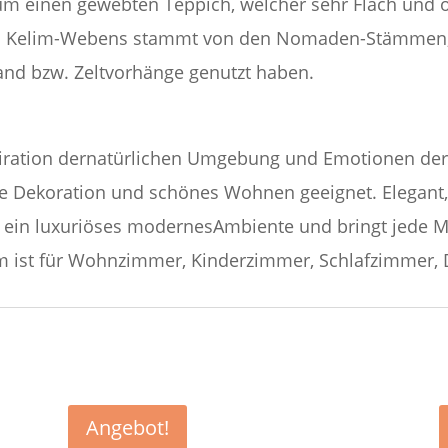
um einen gewebten Teppich, welcher sehr Flach und o
es Kelim-Webens stammt von den Nomaden-Stämmen, d
nd bzw. Zeltvorhänge genutzt haben.
nspiration dernatürlichen Umgebung und Emotionen de
he Dekoration und schönes Wohnen geeignet. Elegant,
ung ein luxuriöses modernesAmbiente und bringt jede
lim ist für Wohnzimmer, Kinderzimmer, Schlafzimmer,
Angebot!