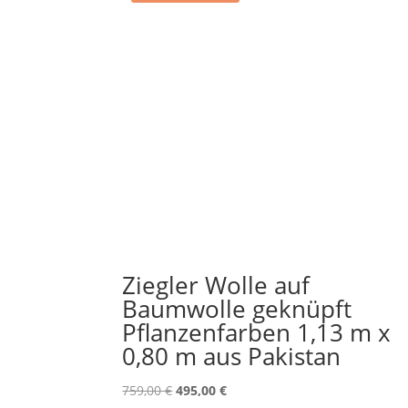
Ziegler Wolle auf
Baumwolle geknüpft
Pflanzenfarben 1,13 m x
0,80 m aus Pakistan
Ursprünglicher
Aktueller
759,00
€
495,00
€