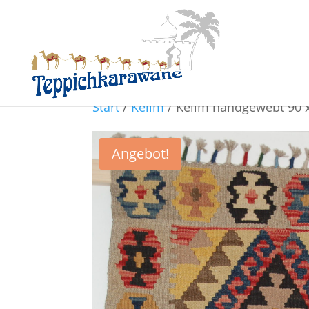
Start
/
Kelim
/ Kelim handgewebt 90 
Angebot!