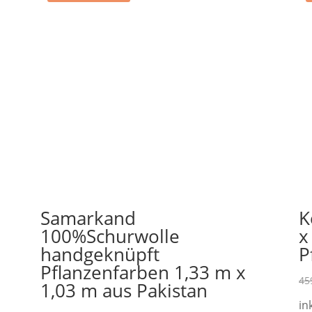
Samarkand
K
100%Schurwolle
x
handgeknüpft
P
Pflanzenfarben 1,33 m x
45
1,03 m aus Pakistan
in