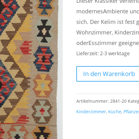
229,00
Dieser Klassiker verleih
modernesAmbiente und 
sich. Der Kelim ist fest 
Wohnzimmer, Kinderzim
oderEsszimmer geeigne
Lieferzeit:
2-3 werktage
Kelim
In den Warenkorb
handgewebt
90
Artikelnummer:
2841-20
Kateg
x
Kinderzimmer
,
Küche
,
Pflanz
63
cm
100%