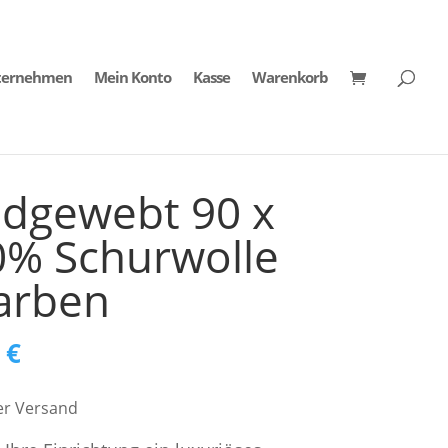
ternehmen
Mein Konto
Kasse
Warenkorb
ndgewebt 90 x
0% Schurwolle
arben
nglicher
Aktueller
0
€
Preis
er Versand
ist: