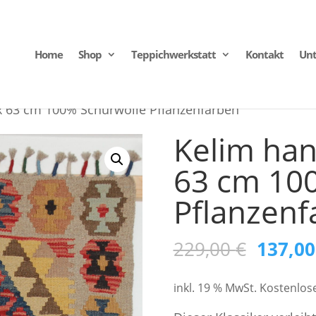
Home
Shop
Teppichwerkstatt
Kontakt
Un
x 63 cm 100% Schurwolle Pflanzenfarben
Kelim ha
63 cm 10
Pflanzenf
Ursprü
229,00
€
137,0
Preis
inkl. 19 % MwSt.
Kostenlos
war: