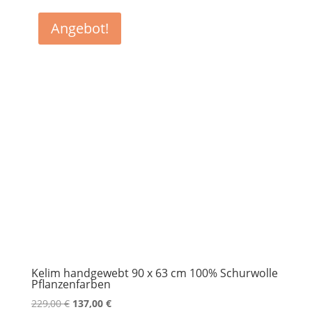
Angebot!
Kelim handgewebt 90 x 63 cm 100% Schurwolle
Pflanzenfarben
Ursprünglicher
Aktueller
229,00
€
137,00
€