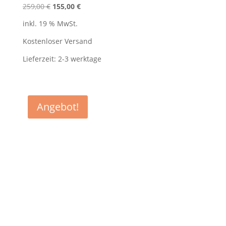
Ursprünglicher
Aktueller
259,00
€
155,00
€
Preis
Preis
inkl. 19 % MwSt.
war:
ist:
259,00 €
155,00 €.
Kostenloser Versand
Lieferzeit:
2-3 werktage
Angebot!