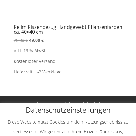
Kelim Kissenbezug Handgewebt Pflanzenfarben
ca. 40×40 cm
Ursprünglicher
Aktueller
70,00
€
49,00
€
Preis
Preis
inkl. 19 % MwSt.
war:
ist:
70,00 €
49,00 €.
Kostenloser Versand
Lieferzeit:
1-2 Werktage
Unternehmen
Widerrufsbelehrung
Datenschutzeinstellungen
Vertrag widerrufen
AGB
Diese Website nutzt Cookies um dein Nutzungserlebniss zu
Impressum
Datenschutzerklärung
verbessern.. Wir gehen von Ihrem Einverständnis aus,
Versand-& Zahlungsinformationen