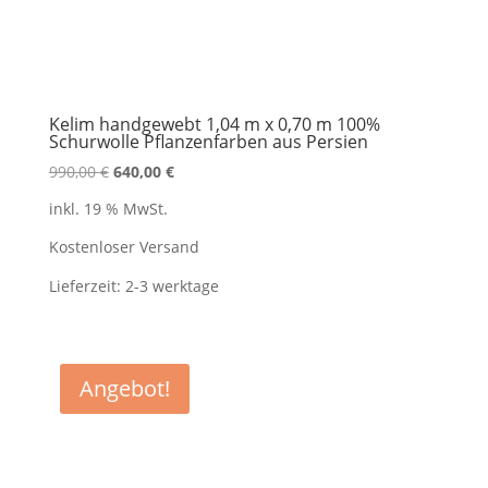
Kelim handgewebt 1,04 m x 0,70 m 100%
Schurwolle Pflanzenfarben aus Persien
Ursprünglicher
Aktueller
990,00
€
640,00
€
Preis
Preis
inkl. 19 % MwSt.
war:
ist:
990,00 €
640,00 €.
Kostenloser Versand
Lieferzeit:
2-3 werktage
Angebot!