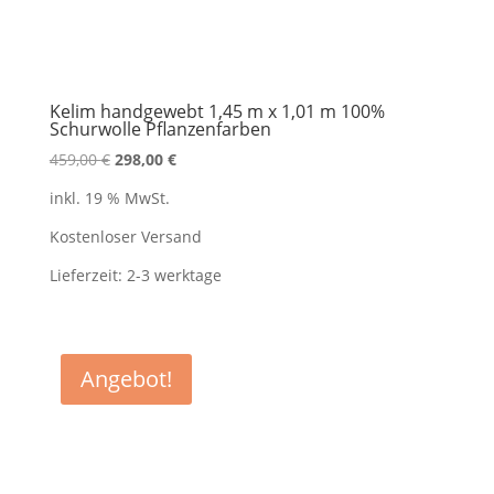
Kelim handgewebt 1,45 m x 1,01 m 100%
Schurwolle Pflanzenfarben
Ursprünglicher
Aktueller
459,00
€
298,00
€
Preis
Preis
inkl. 19 % MwSt.
war:
ist:
459,00 €
298,00 €.
Kostenloser Versand
Lieferzeit:
2-3 werktage
Angebot!