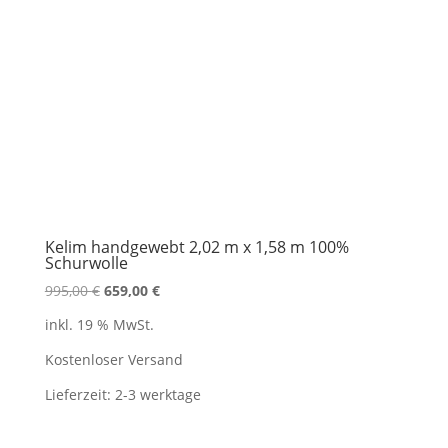
Kelim handgewebt 2,02 m x 1,58 m 100%
Schurwolle
Ursprünglicher
Aktueller
995,00
€
659,00
€
Preis
Preis
inkl. 19 % MwSt.
war:
ist:
995,00 €
659,00 €.
Kostenloser Versand
Lieferzeit:
2-3 werktage