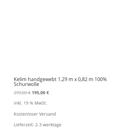
Kelim handgewebt 1,29 m x 0,82 m 100%
Schurwolle
Ursprünglicher
Aktueller
299,00
€
195,00
€
Preis
Preis
inkl. 19 % MwSt.
war:
ist:
299,00 €
195,00 €.
Kostenloser Versand
Lieferzeit:
2-3 werktage