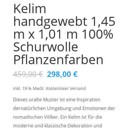
Kelim
handgewebt 1,45
m x 1,01 m 100%
Schurwolle
Pflanzenfarben
Ursprünglicher
Aktueller
459,00
€
298,00
€
Preis
Preis
inkl. 19 % MwSt.
Kostenloser Versand
war:
ist:
459,00 €
298,00 €.
Dieses uralte Muster ist eine Inspiration
dernatürlichen Umgebung und Emotionen der
nomadischen Völker. Ein Kelim ist für die
moderne und klassische Dekoration und