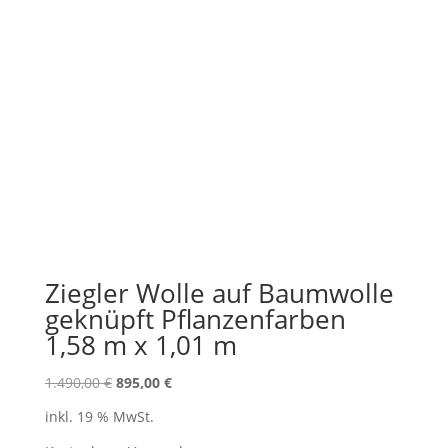
Ziegler Wolle auf Baumwolle
geknüpft Pflanzenfarben
1,58 m x 1,01 m
Ursprünglicher
Aktueller
1.490,00
€
895,00
€
Preis
Preis
inkl. 19 % MwSt.
war:
ist: