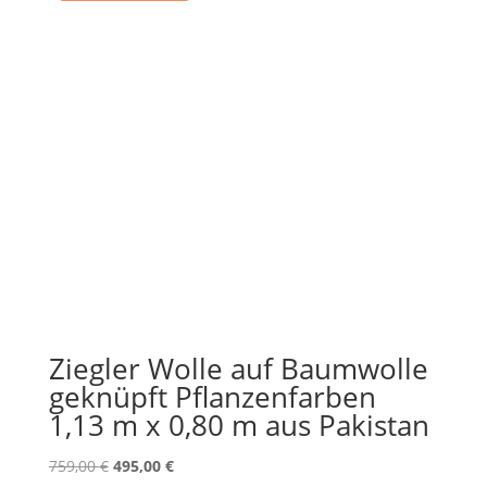
Ziegler Wolle auf Baumwolle
geknüpft Pflanzenfarben
1,13 m x 0,80 m aus Pakistan
Ursprünglicher
Aktueller
759,00
€
495,00
€