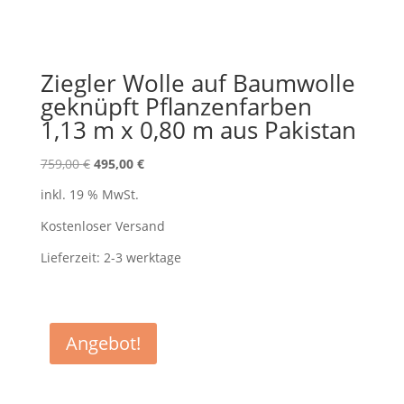
Ziegler Wolle auf Baumwolle
geknüpft Pflanzenfarben
1,13 m x 0,80 m aus Pakistan
Ursprünglicher
Aktueller
759,00
€
495,00
€
Preis
Preis
inkl. 19 % MwSt.
war:
ist:
759,00 €
495,00 €.
Kostenloser Versand
Lieferzeit:
2-3 werktage
Angebot!