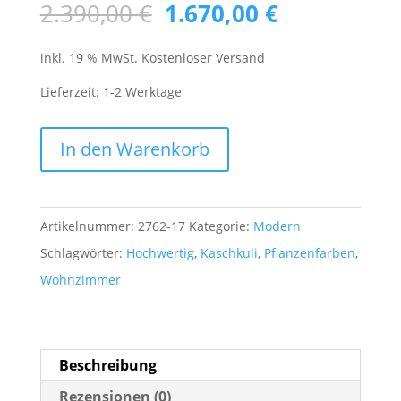
Ursprünglicher
Aktueller
2.390,00
€
1.670,00
€
Preis
Preis
inkl. 19 % MwSt.
Kostenloser Versand
war:
ist:
2.390,00 €
1.670,00 €.
Lieferzeit:
1-2 Werktage
Kaschkuli
In den Warenkorb
Pflanzenfarben
1,62
m
Artikelnummer:
2762-17
Kategorie:
Modern
x
Schlagwörter:
Hochwertig
,
Kaschkuli
,
Pflanzenfarben
,
1,10
Wohnzimmer
m
aus
Persien
Beschreibung
Menge
Rezensionen (0)