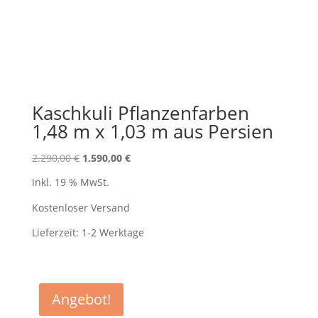
Kaschkuli Pflanzenfarben
1,48 m x 1,03 m aus Persien
Ursprünglicher
Aktueller
2.290,00
€
1.590,00
€
Preis
Preis
inkl. 19 % MwSt.
war:
ist:
2.290,00 €
1.590,00 €.
Kostenloser Versand
Lieferzeit:
1-2 Werktage
Angebot!