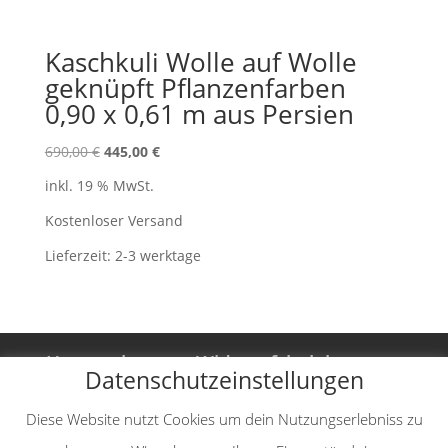
Kaschkuli Wolle auf Wolle
geknüpft Pflanzenfarben
0,90 x 0,61 m aus Persien
Ursprünglicher
Aktueller
690,00
€
445,00
€
Preis
Preis
inkl. 19 % MwSt.
war:
ist:
690,00 €
445,00 €.
Kostenloser Versand
Lieferzeit:
2-3 werktage
Unternehmen
Widerrufsbelehrung
Datenschutzeinstellungen
Vertrag widerrufen
AGB
Diese Website nutzt Cookies um dein Nutzungserlebniss zu
Impressum
Datenschutzerklärung