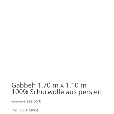
Gabbeh 1,70 m x 1,10 m
100% Schurwolle aus persien
Ursprünglicher
Aktueller
990,00
€
595,00
€
Preis
Preis
inkl. 19 % MwSt.
war:
ist: