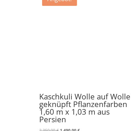
Kaschkuli Wolle auf Wolle
geknüpft Pflanzenfarben
1,60 m x 1,03 m aus
Persien
Ursprünglicher
Aktueller
2.350,00
€
1.490,00
€