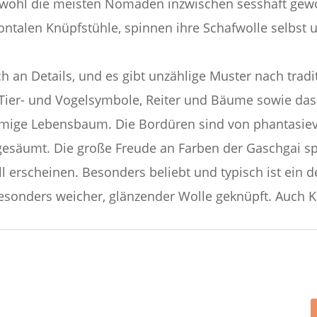
bwohl die meisten Nomaden inzwischen sesshaft gewo
izontalen Knüpfstühle, spinnen ihre Schafwolle selbst
ch an Details, und es gibt unzählige Muster nach trad
Tier- und Vogelsymbole, Reiter und Bäume sowie das
mmige Lebensbaum. Die Bordüren sind von phantasievol
esäumt. Die große Freude an Farben der Gaschgai spi
ll erscheinen. Besonders beliebt und typisch ist ein d
sonders weicher, glänzender Wolle geknüpft. Auch K