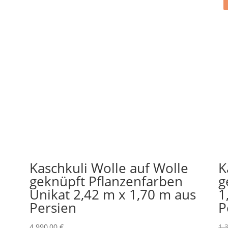
Kaschkuli Wolle auf Wolle
K
geknüpft Pflanzenfarben
g
Unikat 2,42 m x 1,70 m aus
1
Persien
P
4.990,00
€
1.