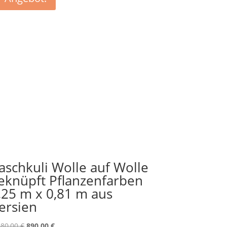
aschkuli Wolle auf Wolle
eknüpft Pflanzenfarben
,25 m x 0,81 m aus
ersien
Ursprünglicher
Aktueller
380,00
€
890,00
€