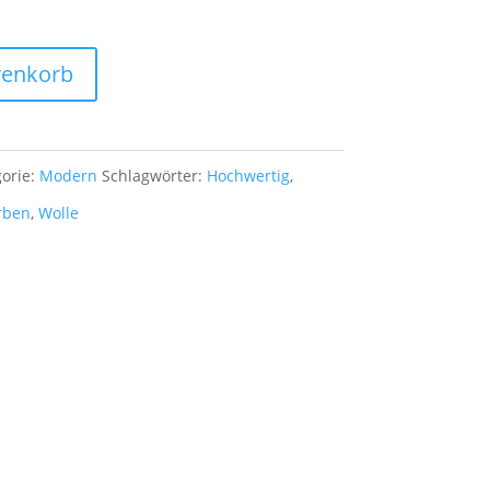
,00 €
1.590,00 €.
renkorb
orie:
Modern
Schlagwörter:
Hochwertig
,
rben
,
Wolle