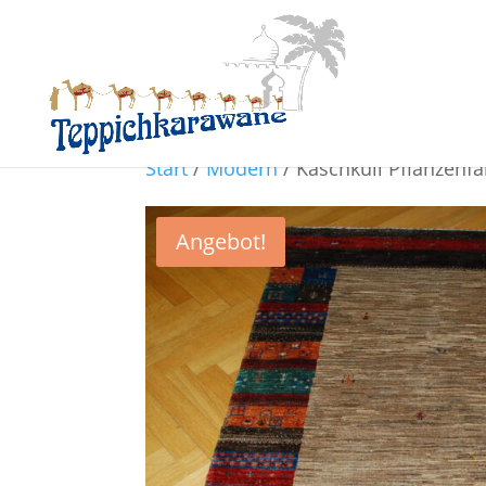
Start
/
Modern
/ Kaschkuli Pflanzenfa
Angebot!