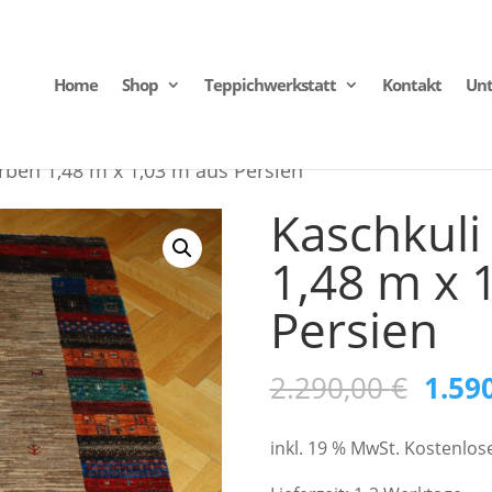
Home
Shop
Teppichwerkstatt
Kontakt
Un
rben 1,48 m x 1,03 m aus Persien
Kaschkuli
1,48 m x 
Persien
Ursp
2.290,00
€
1.59
Preis
inkl. 19 % MwSt.
Kostenlos
war: