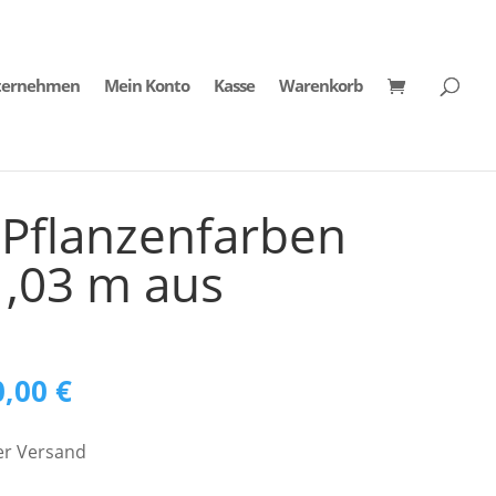
ternehmen
Mein Konto
Kasse
Warenkorb
 Pflanzenfarben
1,03 m aus
rünglicher
Aktueller
0,00
€
Preis
er Versand
ist: