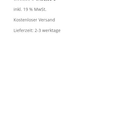
Preis
Preis
inkl. 19 % MwSt.
war:
ist:
6.900,00 €
4.490,00 €.
Kostenloser Versand
Lieferzeit:
2-3 werktage