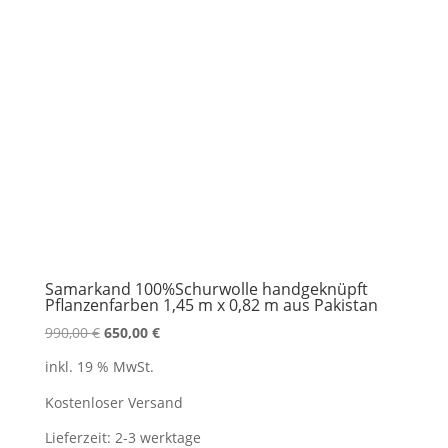
Samarkand 100%Schurwolle handgeknüpft
Pflanzenfarben 1,45 m x 0,82 m aus Pakistan
Ursprünglicher
Aktueller
990,00
€
650,00
€
Preis
Preis
inkl. 19 % MwSt.
war:
ist:
990,00 €
650,00 €.
Kostenloser Versand
Lieferzeit:
2-3 werktage