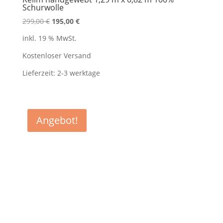
Schurwolle
Ursprünglicher
Aktueller
299,00
€
195,00
€
Preis
Preis
inkl. 19 % MwSt.
war:
ist:
299,00 €
195,00 €.
Kostenloser Versand
Lieferzeit:
2-3 werktage
Angebot!