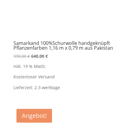
Samarkand 100%Schurwolle handgeknüpft
Pflanzenfarben 1,16 m x 0,79 m aus Pakistan
Ursprünglicher
Aktueller
990,00
€
640,00
€
Preis
Preis
inkl. 19 % MwSt.
war:
ist:
990,00 €
640,00 €.
Kostenloser Versand
Lieferzeit:
2-3 werktage
Angebot!