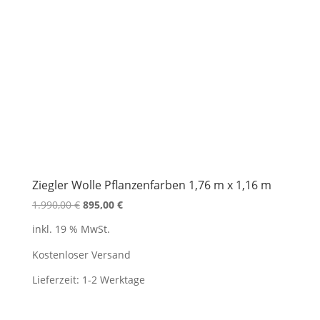
Ziegler Wolle Pflanzenfarben 1,76 m x 1,16 m
Ursprünglicher
Aktueller
1.990,00
€
895,00
€
Preis
Preis
inkl. 19 % MwSt.
war:
ist:
1.990,00 €
895,00 €.
Kostenloser Versand
Lieferzeit:
1-2 Werktage