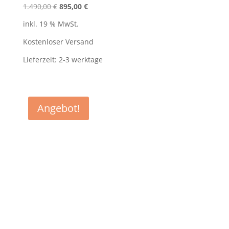
Ursprünglicher
Aktueller
1.490,00
€
895,00
€
Preis
Preis
inkl. 19 % MwSt.
war:
ist:
1.490,00 €
895,00 €.
Kostenloser Versand
Lieferzeit:
2-3 werktage
Angebot!