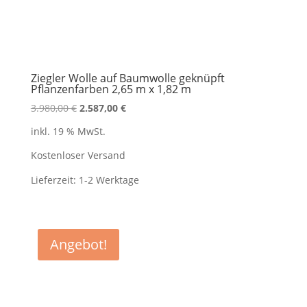
Ziegler Wolle auf Baumwolle geknüpft
Pflanzenfarben 2,65 m x 1,82 m
Ursprünglicher
Aktueller
3.980,00
€
2.587,00
€
Preis
Preis
inkl. 19 % MwSt.
war:
ist:
3.980,00 €
2.587,00 €.
Kostenloser Versand
Lieferzeit:
1-2 Werktage
Angebot!